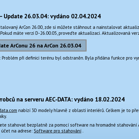
– Update 26.03.04: vydáno 02.04.2024
alovaný ArCon 26.00, zde si můžete stáhnout a nainstalovat aktualiza
Pokud máte verzi D-26.00.05, proveďte aktualizaci. Aktualizovaná ver
ate ArConu 26 na ArCon 26.03.04
Problém při definici terénu byl odstraněn. Byla přidána funkce pro vy
robců na serveru AEC-DATA: vydáno 18.02.2024
data.com
nabízí 3D modely hlavně z oblasti interiérů. Celkem je to př
iky.
ete stahovat bezplatně za pomocí software na hromadné stahování 
ní účet na adrese:
Software pro stahování
.