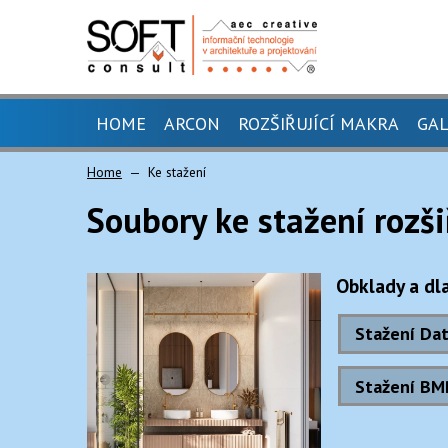
HOME
ARCON
ROZŠIŘUJÍCÍ MAKRA
GAL
Home
Ke stažení
ARCON 26
KUCHYŇ 4.5 PRO ARCON
Soubory ke stažení rozši
ARCON 26 - STUDENTSKÁ VERZE
TILER 3.2 PRO ARCON
ARCON 26 - TRIAL
CABINET 2.2 PRO ARCON
Obklady a dl
CAMINUS 1.5 PRO ARCON
Stažení Dat
MONUMENTO 1.2 PRO ARC
Stažení BM