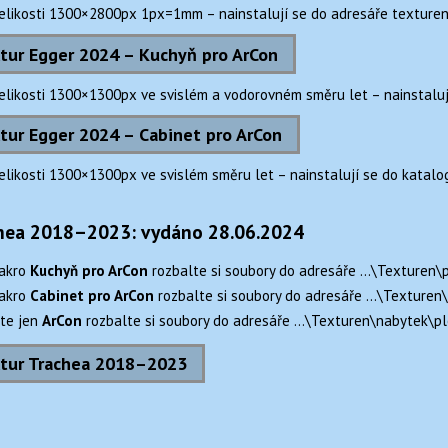
velikosti 1300×2800px 1px=1mm – nainstalují se do adresáře texture
tur Egger 2024 – Kuchyň pro ArCon
velikosti 1300×1300px ve svislém a vodorovném směru let – nainstalu
tur Egger 2024 – Cabinet pro ArCon
elikosti 1300×1300px ve svislém směru let – nainstalují se do katalo
chea 2018–2023: vydáno 28.06.2024
akro
Kuchyň pro ArCon
rozbalte si soubory do adresáře …\Texturen\
akro
Cabinet pro ArCon
rozbalte si soubory do adresáře …\Texturen
te jen
ArCon
rozbalte si soubory do adresáře …\Texturen\nabytek\p
xtur Trachea 2018–2023