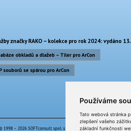
ažby značky RAKO – kolekce pro rok 2024: vydáno 13
abáze obkladů a dlažeb – Tiler pro ArCon
P souborů se spárou pro ArCon
Používáme sou
Tato webová stránka po
zlepšení vašeho zážitku
základní funkčnosti w
© 1998 – 2026 SOFTconsult spol. s r.o. |
Předvolby používání cookies
|