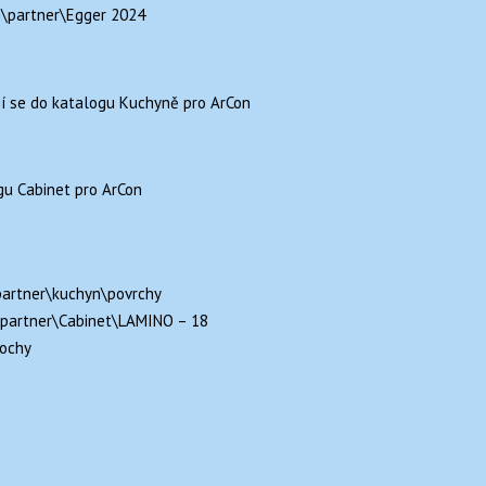
n\partner\Egger 2024
jí se do katalogu Kuchyně pro ArCon
gu Cabinet pro ArCon
partner\kuchyn\povrchy
\partner\Cabinet\LAMINO – 18
lochy