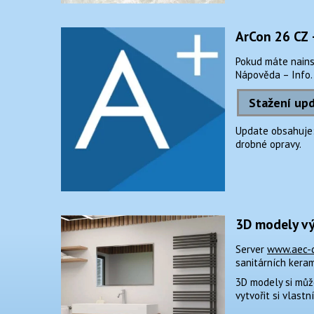
ArCon 26 CZ 
Pokud máte nainst
Nápověda – Info. 
Stažení upd
Update obsahuje: 
drobné opravy.
3D modely vý
Server
www.aec-
sanitárních keram
3D modely si můž
vytvořit si vlast