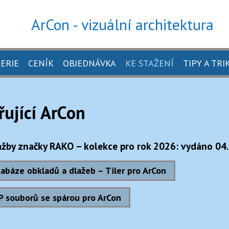
ArCon - vizuální architektura
ERIE
CENÍK
OBJEDNÁVKA
KE STAŽENÍ
TIPY A TRI
řující ArCon
ažby značky RAKO – kolekce pro rok 2026: vydáno 04
abáze obkladů a dlažeb – Tiler pro ArCon
ON
P souborů se spárou pro ArCon