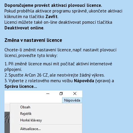
Doporučujeme provést aktivaci plovoucí licence.
Pokud proběhla aktivace programu správně, ukončete aktivaci
kliknutím na tlačítko
Zavřít
.
Licenci můžete také on-line deaktivovat pomocí tlačítka
Deaktivovat online
.
Změna v nastavení licence
Chcete-li změnit nastavení licence, např. nastavit plovoucí
licenci, proveďte tyto kroky:
1. Při změně licence musí mít počítač aktivní internetové
připojení.
2. Spusťte ArCon 26 CZ, ale neotvírejte žádný výkres.
3. Vyberte z roletového menu volbu
Nápověda
(vpravo) a
Správa licence…