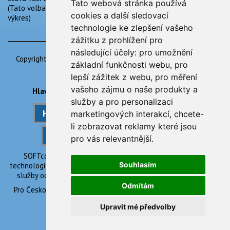
Tato webová stránka používá
(Tato volba je dostupna pouze, pokud není otevřen žádný
cookies a další sledovací
výkres)
technologie ke zlepšení vašeho
zážitku z prohlížení pro
následující účely:
pro umožnění
Copyright © 1998 – 2026 SOFTconsult spol. s r.o. |
Předvolby
základní funkčnosti webu
,
pro
používání cookies
|
Impressum
lepší zážitek z webu
,
pro měření
vašeho zájmu o naše produkty a
Hlavní nabídka Internetových stránek ArCon3D
služby a pro personalizaci
HOME
CENÍK
OBJEDNÁVKA
marketingových interakcí
,
chcete-
li zobrazovat reklamy které jsou
ArCon trial verze
KONTAKT
pro vás relevantnější
.
SOFTconsult spol. s r. o. je dodavatelem a vývojářem IT
Souhlasím
technologií hlavně v oblasti 3D software a Internetu. Poskytuje
služby od roku 1995 a dodává IT řešení především v Evropě.
Odmítám
Pro Českou a Slovenskou republiku je SOFTconsult spol. s r.o.
výhradním distributorem.
Upravit mé předvolby