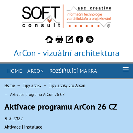
ArCon - vizuální architektura
HOME
ARCON
ROZŠIŘUJÍCÍ MAKRA
GALERIE
Home
Tipy a triky
Tipy a triky pro Arcon
ARCON 26
KUCHYŇ 4.5 PRO ARCON
Aktivace programu ArCon 26 CZ
ARCON 26 - STUDENTSKÁ VERZE
TILER 3.2 PRO ARCON
CENÍK
Aktivace programu ArCon 26 CZ
ARCON 26 - TRIAL
CABINET 2.2 PRO ARCON
OBJEDNÁVKA
9. 8. 2024
CAMINUS 1.5 PRO ARCON
KE STAŽENÍ
Aktivace | Instalace