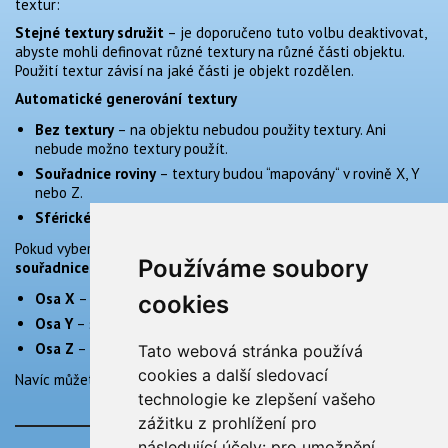
textur:
Stejné textury sdružit
– je doporučeno tuto volbu deaktivovat,
abyste mohli definovat různé textury na různé části objektu.
Použití textur závisí na jaké části je objekt rozdělen.
Automatické generování textury
Bez textury
– na objektu nebudou použity textury. Ani
nebude možno textury použít.
Souřadnice roviny
– textury budou “mapovány“ v rovině X, Y
nebo Z.
Sférické souřadnice
– textury budou mapovány sféricky
Pokud vyberete volbu
Souřadnice roviny
nebo
Sférické
Používáme soubory
souřadnice
, můžete určit směr roviny pomocí voleb
Souřadnice
.
Osa X
– směr “mapovací“ roviny je kolmo na osu X.
cookies
Osa Y
– směr “mapovací“ roviny je kolmo na osu Y.
Osa Z
– směr “mapovací“ roviny je kolmo na osu Z.
Tato webová stránka používá
cookies a další sledovací
Navíc můžete určit rozměry textury.
technologie ke zlepšení vašeho
zážitku z prohlížení pro
následující účely:
pro umožnění