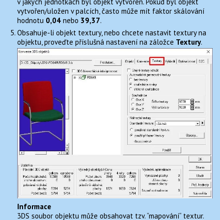
v jakých jednotkách byl objekt vytvořen. Pokud byl objekt
vytvořen/uložen v palcích, často může mít faktor skálování
hodnotu
0,04
nebo
39,37
.
Obsahuje-li objekt textury, nebo chcete nastavit textury na
objektu, proveďte příslušná nastavení na záložce
Textury
.
Informace
3DS soubor objektu může obsahovat tzv. “mapování“ textur.