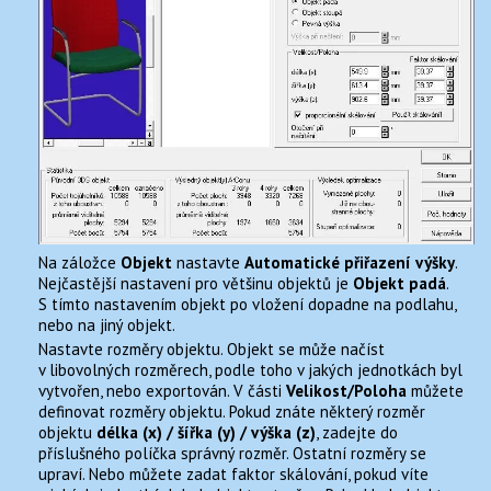
Na záložce
Objekt
nastavte
Automatické přiřazení výšky
.
Nejčastější nastavení pro většinu objektů je
Objekt padá
.
S tímto nastavením objekt po vložení dopadne na podlahu,
nebo na jiný objekt.
Nastavte rozměry objektu. Objekt se může načíst
v libovolných rozměrech, podle toho v jakých jednotkách byl
vytvořen, nebo exportován. V části
Velikost/Poloha
můžete
definovat rozměry objektu. Pokud znáte některý rozměr
objektu
délka (x) / šířka (y) / výška (z)
, zadejte do
příslušného políčka správný rozměr. Ostatní rozměry se
upraví. Nebo můžete zadat faktor skálování, pokud víte