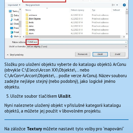
Složku pro uložení objektu vyberte do katalogu objektů ArConu
(obvykle C:\Eleco\Arcon XX\Objekte\… nebo
C:\ArCon+\Arcon\Objekte\… podle verze ArConu). Název souboru
zadejte nejlépe stejný (nebo podobný), jako logické jméno
objektu.
Uložte soubor tlačítkem
Uložit
.
Nyní naleznete uložený objekt v příslušné kategorii katalogu
objektů, a můžete jej použít v libovolném projektu.
Na záložce
Textury
můžete nastavit tyto volby pro “mapování“