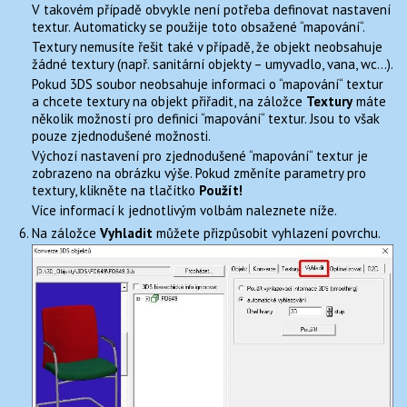
V takovém případě obvykle není potřeba definovat nastavení
textur. Automaticky se použije toto obsažené “mapování“.
Textury nemusíte řešit také v případě, že objekt neobsahuje
žádné textury (např. sanitární objekty – umyvadlo, vana, wc…).
Pokud 3DS soubor neobsahuje informaci o “mapování“ textur
a chcete textury na objekt přiřadit, na záložce
Textury
máte
několik možností pro definici “mapování“ textur. Jsou to však
pouze zjednodušené možnosti.
Výchozí nastavení pro zjednodušené “mapování“ textur je
zobrazeno na obrázku výše. Pokud změníte parametry pro
textury, klikněte na tlačítko
Použít!
Více informací k jednotlivým volbám naleznete níže.
Na záložce
Vyhladit
můžete přizpůsobit vyhlazení povrchu.