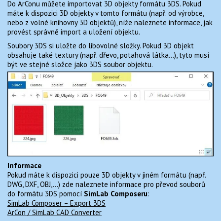
Do ArConu můžete importovat 3D objekty formátu 3DS. Pokud
MONUMENTO 1.2 PRO ARCON
TIPY A TRIKY
máte k dispozici 3D objekty v tomto formátu (např. od výrobce,
nebo z volné knihovny 3D objektů), níže naleznete informace, jak
provést správně import a uložení objektu.
KONTAKT
Soubory 3DS si uložte do libovolné složky. Pokud 3D objekt
obsahuje také textury (např. dřevo, potahová látka…), tyto musí
být ve stejné složce jako 3DS soubor objektu.
Informace
Pokud máte k dispozici pouze 3D objekty v jiném formátu (např.
DWG, DXF, OBJ,…) zde naleznete informace pro převod souborů
do formátu 3DS pomocí
SimLab Composeru
:
SimLab Composer – Export 3DS
ArCon / SimLab CAD Converter