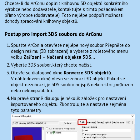
Chcete-li do ArConu doplnit knihovnu 3D objektů konkrétního
výrobce nebo dodavatele, kontaktujte s tímto požadavkem
přímo výrobce (dodavatele). Toto nejlépe podpoří možnosti
dohody zpracování knihovny objektů.
Postup pro Import 3DS souboru do ArConu
Spusťte ArCon a otevřete nejlépe nový soubor. Přepněte do
design režimu (3D zobrazení) a vyberte z roletového menu
volbu
Zařízení – Načtení objektu 3DS…
Vyberte 3DS soubor, který chcete načíst.
Otevře se dialogové okno
Konverze 3DS objektů
.
V náhledovém okně vlevo se zobrazí 3D objekt. Pokud se
objekt nezobrazí, je 3DS soubor nejspíš nekorektní, poškozen
nebo nekompatibilní.
Na pravé straně dialogu je několik záložek pro nastavení
importovaného objektu. Zkontrolujte a nastavte zejména
tyto parametry: