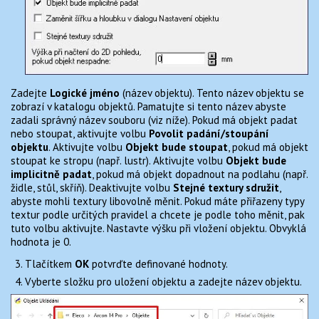
Zadejte
Logické jméno
(název objektu). Tento název objektu se
zobrazí v katalogu objektů. Pamatujte si tento název abyste
zadali správný název souboru (viz níže). Pokud má objekt padat
nebo stoupat, aktivujte volbu
Povolit padání/stoupání
objektu
. Aktivujte volbu
Objekt bude stoupat
, pokud má objekt
stoupat ke stropu (např. lustr). Aktivujte volbu
Objekt bude
implicitně padat
, pokud má objekt dopadnout na podlahu (např.
židle, stůl, skříň). Deaktivujte volbu
Stejné textury sdružit
,
abyste mohli textury libovolně měnit. Pokud máte přiřazeny typy
textur podle určitých pravidel a chcete je podle toho měnit, pak
tuto volbu aktivujte. Nastavte výšku při vložení objektu. Obvyklá
hodnota je 0.
Tlačítkem
OK
potvrďte definované hodnoty.
Vyberte složku pro uložení objektu a zadejte název objektu.