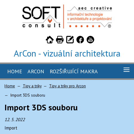
ArCon - vizuální architektura
HOME
ARCON
ROZŠIŘUJÍCÍ MAKRA
GALERIE
Home
Tipy a triky
Tipy a triky pro Arcon
ARCON 26
KUCHYŇ 4.5 PRO ARCON
Import 3DS souboru
ARCON 26 - STUDENTSKÁ VERZE
TILER 3.2 PRO ARCON
CENÍK
Import 3DS souboru
ARCON 26 - TRIAL
CABINET 2.2 PRO ARCON
OBJEDNÁVKA
12. 5. 2022
CAMINUS 1.5 PRO ARCON
KE STAŽENÍ
Import