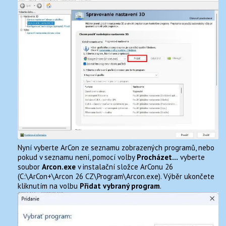
Nyní vyberte ArCon ze seznamu zobrazených programů, nebo
pokud v seznamu není, pomocí volby
Procházet…
vyberte
soubor
Arcon.exe
v instalační složce ArConu 26
(C:\ArCon+\Arcon 26 CZ\Program\Arcon.exe). Výběr ukončete
kliknutím na volbu
Přidat vybraný program
.