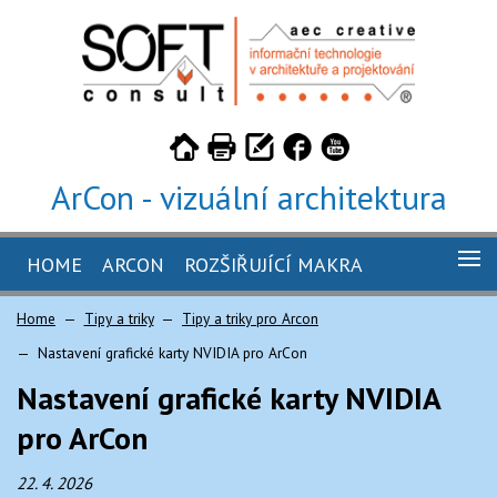
ArCon - vizuální architektura
HOME
ARCON
ROZŠIŘUJÍCÍ MAKRA
GALERIE
Home
Tipy a triky
Tipy a triky pro Arcon
ARCON 26
KUCHYŇ 4.5 PRO ARCON
Nastavení grafické karty NVIDIA pro ArCon
ARCON 26 - STUDENTSKÁ VERZE
TILER 3.2 PRO ARCON
CENÍK
Nastavení grafické karty NVIDIA
ARCON 26 - TRIAL
CABINET 2.2 PRO ARCON
OBJEDNÁVKA
pro ArCon
CAMINUS 1.5 PRO ARCON
KE STAŽENÍ
22. 4. 2026