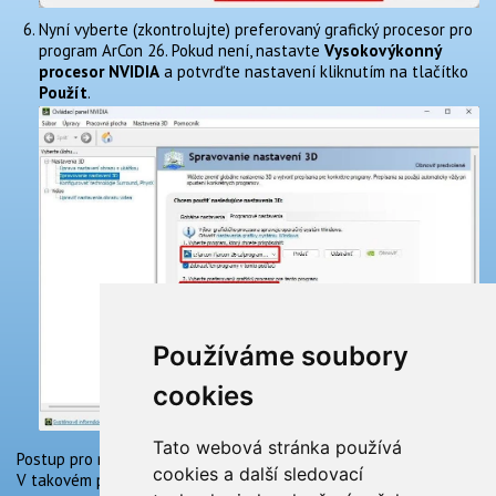
Nyní vyberte (zkontrolujte) preferovaný grafický procesor pro
program ArCon 26. Pokud není, nastavte
Vysokovýkonný
procesor NVIDIA
a potvrďte nastavení kliknutím na tlačítko
Použít
.
Používáme soubory
cookies
Tato webová stránka používá
Postup pro nastavení u jiných typů grafických karet se může lišit.
cookies a další sledovací
V takovém případě se poraďte s vaším dodavatelem počítače.