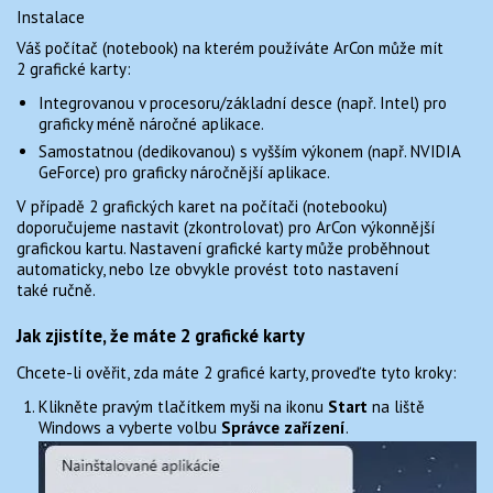
MONUMENTO 1.2 PRO ARCON
Instalace
TIPY A TRIKY
Váš počítač (notebook) na kterém používáte ArCon může mít
2 grafické karty:
KONTAKT
Integrovanou v procesoru/základní desce (např. Intel) pro
graficky méně náročné aplikace.
Samostatnou (dedikovanou) s vyšším výkonem (např. NVIDIA
GeForce) pro graficky náročnější aplikace.
V případě 2 grafických karet na počítači (notebooku)
doporučujeme nastavit (zkontrolovat) pro ArCon výkonnější
grafickou kartu. Nastavení grafické karty může proběhnout
automaticky, nebo lze obvykle provést toto nastavení
také ručně.
Jak zjistíte, že máte 2 grafické karty
Chcete-li ověřit, zda máte 2 graficé karty, proveďte tyto kroky:
Klikněte pravým tlačítkem myši na ikonu
Start
na liště
Windows a vyberte volbu
Správce zařízení
.