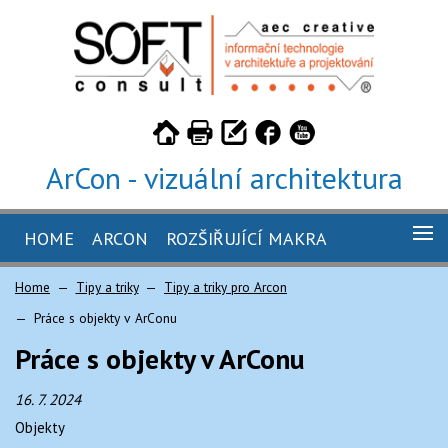
ArCon - vizuální architektura
HOME
ARCON
ROZŠIŘUJÍCÍ MAKRA
GALERIE
Home
Tipy a triky
Tipy a triky pro Arcon
ARCON 26
KUCHYŇ 4.5 PRO ARCON
Práce s objekty v ArConu
ARCON 26 - STUDENTSKÁ VERZE
TILER 3.2 PRO ARCON
CENÍK
Práce s objekty v ArConu
ARCON 26 - TRIAL
CABINET 2.2 PRO ARCON
OBJEDNÁVKA
16. 7. 2024
CAMINUS 1.5 PRO ARCON
KE STAŽENÍ
Objekty