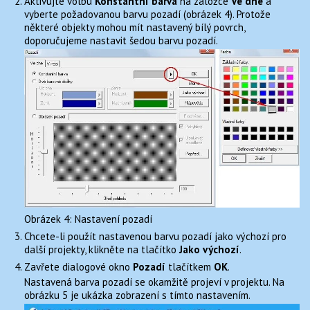
Aktivujte volbu
Konstantní barva
na záložce
Ve dne
a
vyberte požadovanou barvu pozadí (obrázek 4). Protože
některé objekty mohou mít nastavený bílý povrch,
doporučujeme nastavit šedou barvu pozadí.
Obrázek 4: Nastavení pozadí
Chcete-li použít nastavenou barvu pozadí jako výchozí pro
další projekty, klikněte na tlačítko
Jako výchozí
.
Zavřete dialogové okno
Pozadí
tlačítkem
OK
.
Nastavená barva pozadí se okamžitě projeví v projektu. Na
obrázku 5 je ukázka zobrazení s tímto nastavením.