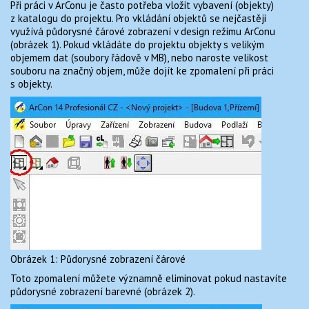
Při práci v ArConu je často potřeba vložit vybavení (objekty)
MONUMENTO 1.2 PRO ARCON
TIPY A TRIKY
z katalogu do projektu. Pro vkládání objektů se nejčastěji
využívá půdorysné čárové zobrazení v design režimu ArConu
(obrázek 1). Pokud vkládáte do projektu objekty s velikým
KONTAKT
objemem dat (soubory řádově v MB), nebo naroste velikost
souboru na značný objem, může dojít ke zpomalení při práci
s objekty.
Obrázek 1: Půdorysné zobrazení čárové
Toto zpomalení můžete významně eliminovat pokud nastavíte
půdorysné zobrazení barevné (obrázek 2).