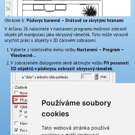
Obrázek 6:
Půdorys barevně – Drátově se skrytými hranami
V ArConu 26 naleznete v nastavení programu možnost zobrazit
objekt při manipulaci jako obrysový rámeček. Toto může výrazně
urychlit práci s objekty v 2D čárovém zobrazení.
Vyberte z roletového menu volbu
Nastavení – Program –
Všeobecně…
V zobrazeném dialogovém okně aktivujte volbu
Při posunutí
3D objektů v půdorysu zobrazit obrysový rámeček
.
Používáme soubory
cookies
Tato webová stránka používá