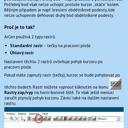
MONUMENTO 1.2 PRO ARCON
Potřebný bod však nelze uchopit, protože kurzor „skáče“ kolem.
TIPY A TRIKY
Běžným případem je např. kreslení obdélníkové podesty, kde
nelze uchopením definovat druhý bod obdélníkové podesty.
KONTAKT
Proč je to tak?
ArCon používá 2 typy rastrů:
Standardní rastr
– tečky na pracovní ploše
Úhlový rastr
Nastavení těchto 2 rastrů ovlivňuje pohyb kurzoru po
pracovní ploše.
Pokud máte zapnutý rastr (tečky), kurzor se bude pohybovat po
těchto bodech. Rastr můžete vypnout kliknutím na ikonu
Rastry zap/vyp
na horní ikonové liště. To však ještě menusí
zaručit plynulý pohyb kurzoru. Závisí také na dalším nastavení
rastru.