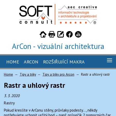
ArCon - vizuální architektura
HOME
ARCON
ROZŠIŘUJÍCÍ MAKRA
GALERIE
Home
Tipy a triky
Tipy a triky pro Arcon
Rastr a uhlový rastr
ARCON 26
KUCHYŇ 4.5 PRO ARCON
Rastr a uhlový rastr
ARCON 26 - STUDENTSKÁ VERZE
TILER 3.2 PRO ARCON
CENÍK
3. 3. 2020
ARCON 26 - TRIAL
CABINET 2.2 PRO ARCON
OBJEDNÁVKA
Rastry
CAMINUS 1.5 PRO ARCON
KE STAŽENÍ
Pokud kreslíte v ArConu stěny, průvlaky podesty…, někdy
potřebujete uchopit určitý bod – např. průsečík 2 pomocných čar.