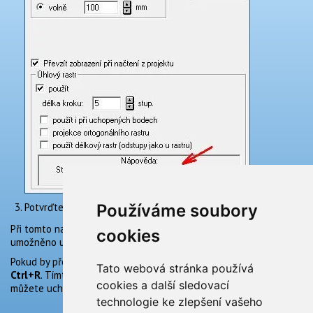
Používáme soubory
Potvrďte nastavení tlačítkem
OK
.
Při tomto nastavení zůstane nastaven úhlový rastr a zároveň je
cookies
umožněno uchopení na body (ve většině případů).
Pokud by přesto nešlo některý bod uchopit, stiskněte klávesy
Tato webová stránka používá
Ctrl+R
. Tímto se jednorázově vypnou všechny funkce rastru a
cookies a další sledovací
můžete uchopit libovolný bod.
technologie ke zlepšení vašeho