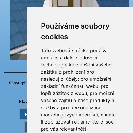
Používáme soubory
cookies
Tato webová stránka používá
cookies a další sledovací
technologie ke zlepšení vašeho
zážitku z prohlížení pro
následující účely:
pro umožnění
Copyright © 1998 – 2026 SOFTconsult spol. s r.o. |
Předvolby
základní funkčnosti webu
,
pro
používání cookies
|
Impressum
lepší zážitek z webu
,
pro měření
vašeho zájmu o naše produkty a
Hlavní nabídka Internetových stránek ArCon3D
služby a pro personalizaci
HOME
CENÍK
OBJEDNÁVKA
marketingových interakcí
,
chcete-
li zobrazovat reklamy které jsou
ArCon trial verze
KONTAKT
pro vás relevantnější
.