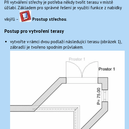
Při vytváření střechy je potřeba někdy tvořit terasu v místě
MONUMENTO 1.2 PRO ARCON
TIPY A TRIKY
úžlabí. Základem pro správné řešení je využití funkce z nabídky
vikýřů –
Prostup střechou
.
KONTAKT
Postup pro vytvoření terasy
vytvořte v rámci dvou podlaží následující terasu (obrázek 1),
zábradlí je tvořeno spodním průvlakem.