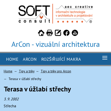
ArCon - vizuální architektura
HOME
ARCON
ROZŠIŘUJÍCÍ MAKRA
GALERIE
Home
Tipy a triky
Tipy a triky pro Arcon
ARCON 26
KUCHYŇ 4.5 PRO ARCON
Terasa v úžlabí střechy
ARCON 26 - STUDENTSKÁ VERZE
TILER 3.2 PRO ARCON
CENÍK
Terasa v úžlabí střechy
ARCON 26 - TRIAL
CABINET 2.2 PRO ARCON
OBJEDNÁVKA
3. 9. 2002
CAMINUS 1.5 PRO ARCON
KE STAŽENÍ
Střecha