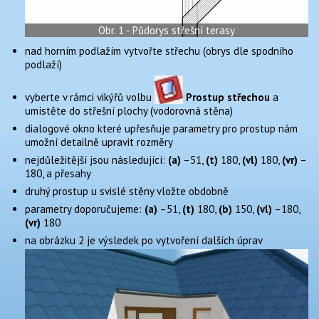
nad horním podlažím vytvořte střechu (obrys dle spodního
podlaží)
vyberte v rámci vikýřů volbu
Prostup střechou
a
umístěte do střešní plochy (vodorovná stěna)
dialogové okno které upřesňuje parametry pro prostup nám
umožní detailně upravit rozměry
nejdůležitější jsou následující:
(a)
–51,
(t)
180,
(vl)
180,
(vr)
–
180, a přesahy
druhý prostup u svislé stěny vložte obdobně
parametry doporučujeme:
(a)
–51,
(t)
180,
(b)
150,
(vl)
–180,
(vr)
180
na obrázku 2 je výsledek po vytvoření dalších úprav